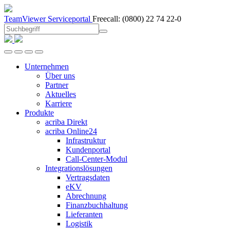
TeamViewer
Serviceportal
Freecall:
(0800) 22 74 22-0
Unternehmen
Über uns
Partner
Aktuelles
Karriere
Produkte
acriba Direkt
acriba Online24
Infrastruktur
Kundenportal
Call-Center-Modul
Integrationslösungen
Vertragsdaten
eKV
Abrechnung
Finanzbuchhaltung
Lieferanten
Logistik