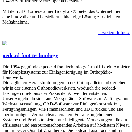
13485 zertifizierter Medizingerätehersteller.
Mit dem 3D Körperscanner BodyLux® bietet das Unternehmen
eine innovative und herstellerunabhängige Lösung zur digitalen
Maßabnahme.
...weitere Infos »
pedcad foot technology
Die 1994 gegründete pedcad foot technology GmbH ist ein Anbieter
für Komplettsysteme zur Einlagenfertigung im Orthopädie-
Handwerk.
Die täglichen Herausforderungen in der Orthopädietechnik erleben
wir in der eigenen Orthopädiewerkstatt, wodurch die pedcad-
Lösungen direkt aus der Praxis der Anwender entstehen.
Unser Angebot besteht aus Messgeräten, Software zur Auftrags- und
Werkstattverwaltung, CAD-Software zur Einlagenkonstruktion,
Fertigungsanlagen, wie Fräsmaschinen und 3D Drucker, und alle
hierfür nötigen Verbrauchsmaterialien. Für alle angebotenen
Systeme und Produkte bieten wir intelligente Vernetzungen, die ein
effizientes und ressourcenschonendes Arbeiten auf höchstem Niveau
und in bester Qualität garantieren. Die pedcad-Lösungen sind mit