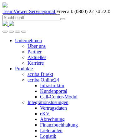
TeamViewer
Serviceportal
Freecall:
(0800) 22 74 22-0
Unternehmen
Über uns
Partner
Aktuelles
Karriere
Produkte
acriba Direkt
acriba Online24
Infrastruktur
Kundenportal
Call-Center-Modul
Integrationslösungen
Vertragsdaten
eKV
Abrechnung
Finanzbuchhaltung
Lieferanten
Logistik