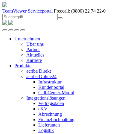
TeamViewer
Serviceportal
Freecall:
(0800) 22 74 22-0
Unternehmen
Über uns
Partner
Aktuelles
Karriere
Produkte
acriba Direkt
acriba Online24
Infrastruktur
Kundenportal
Call-Center-Modul
Integrationslösungen
Vertragsdaten
eKV
Abrechnung
Finanzbuchhaltung
Lieferanten
Logistik