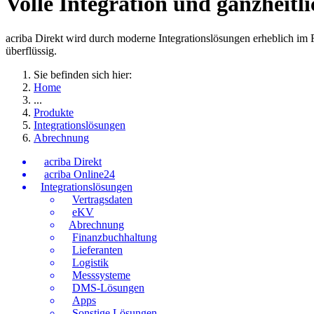
Volle Integration und ganzheitli
acriba Direkt wird durch moderne Integrationslösungen erheblich im
überflüssig.
Sie befinden sich hier:
Home
...
Produkte
Integrationslösungen
Abrechnung
acriba Direkt
acriba Online24
Integrationslösungen
Vertragsdaten
eKV
Abrechnung
Finanzbuchhaltung
Lieferanten
Logistik
Messsysteme
DMS-Lösungen
Apps
Sonstige Lösungen