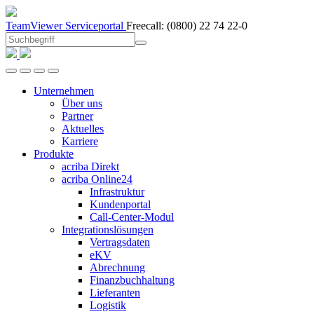
TeamViewer
Serviceportal
Freecall:
(0800) 22 74 22-0
Unternehmen
Über uns
Partner
Aktuelles
Karriere
Produkte
acriba Direkt
acriba Online24
Infrastruktur
Kundenportal
Call-Center-Modul
Integrationslösungen
Vertragsdaten
eKV
Abrechnung
Finanzbuchhaltung
Lieferanten
Logistik