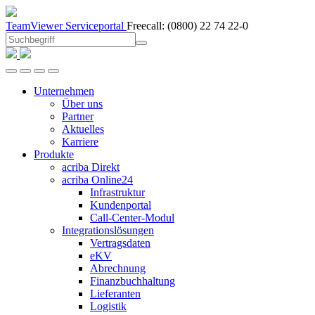
TeamViewer
Serviceportal
Freecall:
(0800) 22 74 22-0
Unternehmen
Über uns
Partner
Aktuelles
Karriere
Produkte
acriba Direkt
acriba Online24
Infrastruktur
Kundenportal
Call-Center-Modul
Integrationslösungen
Vertragsdaten
eKV
Abrechnung
Finanzbuchhaltung
Lieferanten
Logistik