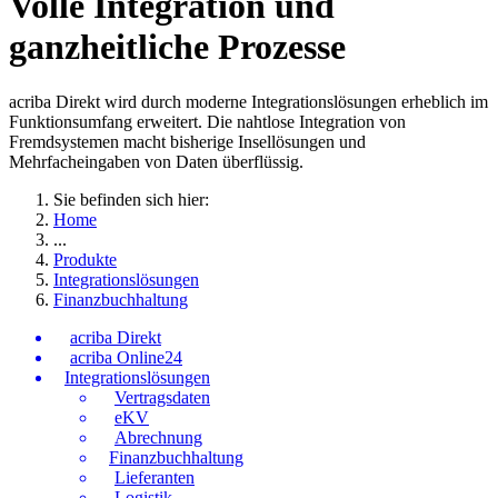
Volle Integration und
ganzheitliche Prozesse
acriba Direkt wird durch moderne Integrationslösungen erheblich im
Funktionsumfang erweitert. Die nahtlose Integration von
Fremdsystemen macht bisherige Insellösungen und
Mehrfacheingaben von Daten überflüssig.
Sie befinden sich hier:
Home
...
Produkte
Integrationslösungen
Finanzbuchhaltung
acriba Direkt
acriba Online24
Integrationslösungen
Vertragsdaten
eKV
Abrechnung
Finanzbuchhaltung
Lieferanten
Logistik