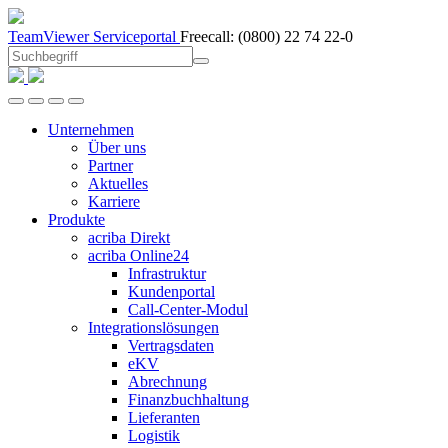
TeamViewer
Serviceportal
Freecall:
(0800) 22 74 22-0
Unternehmen
Über uns
Partner
Aktuelles
Karriere
Produkte
acriba Direkt
acriba Online24
Infrastruktur
Kundenportal
Call-Center-Modul
Integrationslösungen
Vertragsdaten
eKV
Abrechnung
Finanzbuchhaltung
Lieferanten
Logistik