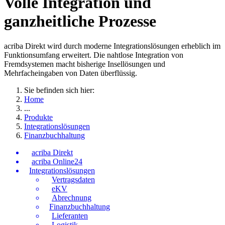
Volle Integration und
ganzheitliche Prozesse
acriba Direkt wird durch moderne Integrationslösungen erheblich im
Funktionsumfang erweitert. Die nahtlose Integration von
Fremdsystemen macht bisherige Insellösungen und
Mehrfacheingaben von Daten überflüssig.
Sie befinden sich hier:
Home
...
Produkte
Integrationslösungen
Finanzbuchhaltung
acriba Direkt
acriba Online24
Integrationslösungen
Vertragsdaten
eKV
Abrechnung
Finanzbuchhaltung
Lieferanten
Logistik