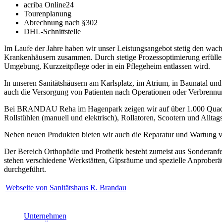
acriba Online24
Tourenplanung
Abrechnung nach §302
DHL-Schnittstelle
Im Laufe der Jahre haben wir unser Leistungsangebot stetig den wach
Krankenhäusern zusammen. Durch stetige Prozessoptimierung erfüllen
Umgebung, Kurzzeitpflege oder in ein Pflegeheim entlassen wird.
In unseren Sanitätshäusern am Karlsplatz, im Atrium, in Baunatal u
auch die Versorgung von Patienten nach Operationen oder Verbrenn
Bei BRANDAU Reha im Hagenpark zeigen wir auf über 1.000 Quadratme
Rollstühlen (manuell und elektrisch), Rollatoren, Scootern und Alltags
Neben neuen Produkten bieten wir auch die Reparatur und Wartung vo
Der Bereich Orthopädie und Prothetik besteht zumeist aus Sonderanfert
stehen verschiedene Werkstätten, Gipsräume und spezielle Anprobe
durchgeführt.
Webseite von Sanitätshaus R. Brandau
Unternehmen