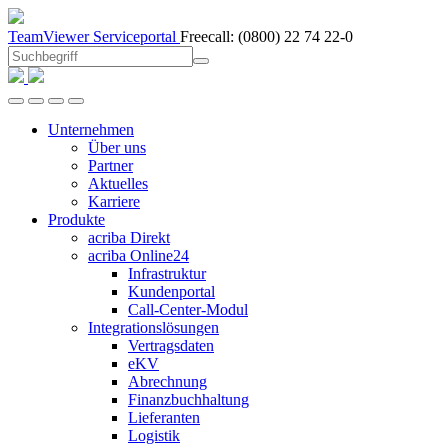
TeamViewer
Serviceportal
Freecall:
(0800) 22 74 22-0
Unternehmen
Über uns
Partner
Aktuelles
Karriere
Produkte
acriba Direkt
acriba Online24
Infrastruktur
Kundenportal
Call-Center-Modul
Integrationslösungen
Vertragsdaten
eKV
Abrechnung
Finanzbuchhaltung
Lieferanten
Logistik