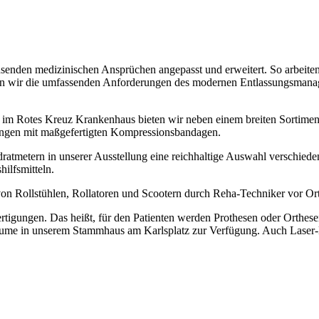
senden medizinischen Ansprüchen angepasst und erweitert. So arbeiten w
 wir die umfassenden Anforderungen des modernen Entlassungsmanagemen
nd im Rotes Kreuz Krankenhaus bieten wir neben einem breiten Sortime
ungen mit maßgefertigten Kompressionsbandagen.
tern in unserer Ausstellung eine reichhaltige Auswahl verschiedene
hilfsmitteln.
n Rollstühlen, Rollatoren und Scootern durch Reha-Techniker vor Ort
igungen. Das heißt, für den Patienten werden Prothesen oder Orthesen i
räume in unserem Stammhaus am Karlsplatz zur Verfügung. Auch Laser