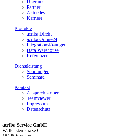
Über uns
Partner
Aktuelles
Karriere
Produkte
acriba Direkt
acriba Online24
Integrationslösungen
Data-Warehouse
Referenzen
Dienstleistung
Schulungen
Seminare
Kontakt
Ansprechpartner
Teamviewer
Impressum
Datenschutz
acriba Service GmbH
Wallensteinstraße 6
18435 Stralsund