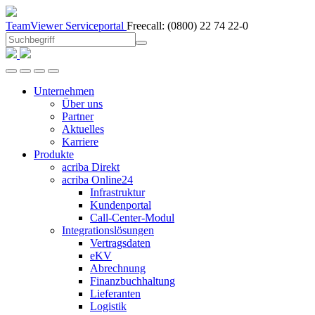
TeamViewer
Serviceportal
Freecall:
(0800) 22 74 22-0
Unternehmen
Über uns
Partner
Aktuelles
Karriere
Produkte
acriba Direkt
acriba Online24
Infrastruktur
Kundenportal
Call-Center-Modul
Integrationslösungen
Vertragsdaten
eKV
Abrechnung
Finanzbuchhaltung
Lieferanten
Logistik