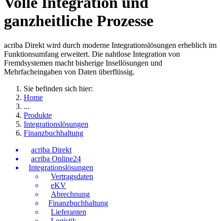
Volle Integration und
ganzheitliche Prozesse
acriba Direkt wird durch moderne Integrationslösungen erheblich im
Funktionsumfang erweitert. Die nahtlose Integration von
Fremdsystemen macht bisherige Insellösungen und
Mehrfacheingaben von Daten überflüssig.
Sie befinden sich hier:
Home
...
Produkte
Integrationslösungen
Finanzbuchhaltung
acriba Direkt
acriba Online24
Integrationslösungen
Vertragsdaten
eKV
Abrechnung
Finanzbuchhaltung
Lieferanten
Logistik