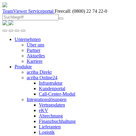
TeamViewer
Serviceportal
Freecall:
(0800) 22 74 22-0
Unternehmen
Über uns
Partner
Aktuelles
Karriere
Produkte
acriba Direkt
acriba Online24
Infrastruktur
Kundenportal
Call-Center-Modul
Integrationslösungen
Vertragsdaten
eKV
Abrechnung
Finanzbuchhaltung
Lieferanten
Logistik