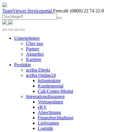
TeamViewer
Serviceportal
Freecall:
(0800) 22 74 22-0
Unternehmen
Über uns
Partner
Aktuelles
Karriere
Produkte
acriba Direkt
acriba Online24
Infrastruktur
Kundenportal
Call-Center-Modul
Integrationslösungen
Vertragsdaten
eKV
Abrechnung
Finanzbuchhaltung
Lieferanten
Logistik