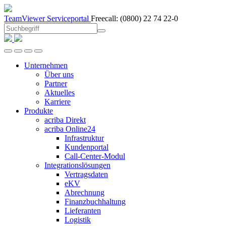
TeamViewer
Serviceportal
Freecall:
(0800) 22 74 22-0
Unternehmen
Über uns
Partner
Aktuelles
Karriere
Produkte
acriba Direkt
acriba Online24
Infrastruktur
Kundenportal
Call-Center-Modul
Integrationslösungen
Vertragsdaten
eKV
Abrechnung
Finanzbuchhaltung
Lieferanten
Logistik