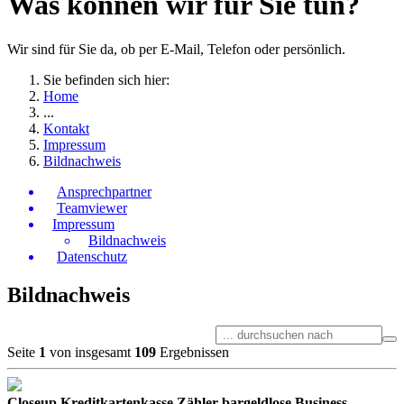
Was können wir für Sie tun?
Wir sind für Sie da, ob per E-Mail, Telefon oder persönlich.
Sie befinden sich hier:
Home
...
Kontakt
Impressum
Bildnachweis
Ansprechpartner
Teamviewer
Impressum
Bildnachweis
Datenschutz
Bildnachweis
Seite
1
von insgesamt
109
Ergebnissen
Closeup Kreditkartenkasse Zähler bargeldlose Business-